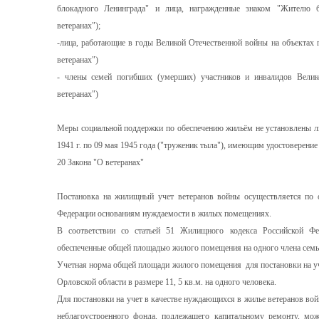
блокадного Ленинграда" и лица, награжденные знаком "Жителю б
ветеранах");
-лица, работающие в годы Великой Отечественной войны на объектах 
ветеранах")
- члены семей погибших (умерших) участников и инвалидов Велик
ветеранах")
Меры социальной поддержки по обеспечению жильём не установлены л
1941 г. по 09 мая 1945 года ("труженик тыла"), имеющим удостоверение
20 Закона "О ветеранах"
Постановка на жилищный учет ветеранов войны осуществляется по
Федерации основаниям нуждаемости в жилых помещениях.
В соответствии со статьей 51 Жилищного кодекса Российской Ф
обеспеченные общей площадью жилого помещения на одного члена семь
Учетная норма общей площади жилого помещения для постановки на уч
Орловской области в размере 11, 5 кв.м. на одного человека.
Для постановки на учет в качестве нуждающихся в жилье ветеранов в
неблагоустроенного фонда, подлежащего капитальному ремонту, може