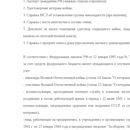
1. Паспорт гражданина РФ (лицевая сторона и прописка);
2. Удостоверение ветерана войны;
3. Справка МСЭ об установлении группы инвалидности (при наличии);
4. Справка с места жительства о составе семьи;
5. Документ на жилое помещение (договор социального найма, свиде
выписка из похозяйственной книги);
5. Справка о проценте износа дома (при наличии частного домовладения)
В соответствии с Федеральным законом РФ от 12 января 1995 года № 5
за счет средств федерального бюджета имеют нуждающиеся в улучш
учет:
- инвалиды Великой Отечественной войны (статья 14 Закона "О ветеранах
- участники Великой Отечественной войны (статья 15 Закона "О ветерана
- военнослужащие, проходившие военную службу в воинских частях
входивших в состав действующей армии, в период с 22 июня 1941 г. по
военнослужащие, награжденные орденами или медалями СССР за слу
ветеранах);
-лица, работающие на предприятиях, в учреждениях и организациях го
1941 г. по 27 января 1944 года и награжденные медалью "За оборону Л