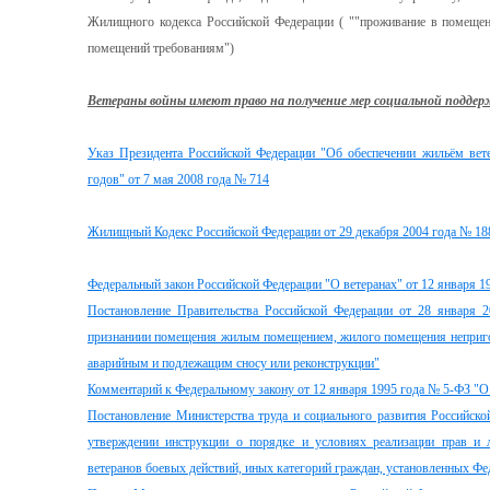
Жилищного кодекса Российской Федерации ( ""проживание в помеще
помещений требованиям")
Ветераны войны имеют право на получение мер социальной поддер
Указ Президента Российской Федерации "Об обеспечении жильём вет
годов" от 7 мая 2008 года № 714
Жилищный Кодекс Российской Федерации от 29 декабря 2004 года № 1
Федеральный закон Российской Федерации "О ветеранах" от 12 января 1
Постановление Правительства Российской Федерации от 28 января
признаниии помещения жилым помещением, жилого помещения неприг
аварийным и подлежащим сносу или реконструкции"
Комментарий к Федеральному закону от 12 января 1995 года № 5-ФЗ "О
Постановление Министерства труда и социального развития Российск
утверждении инструкции о порядке и условиях реализации прав и 
ветеранов боевых действий, иных категорий граждан, установленных Ф