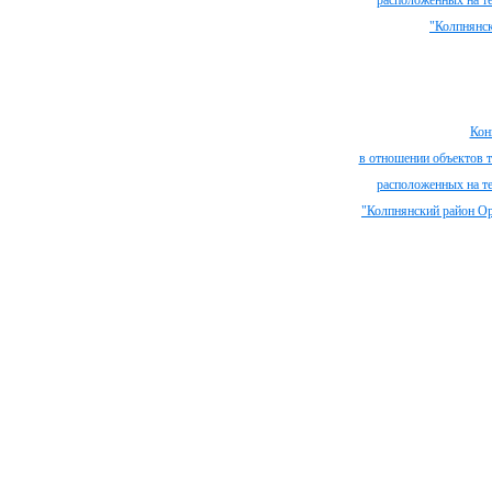
расположенных на т
"Колпнянск
Кон
в отношении объектов 
расположенных на т
"Колпнянский район Ор