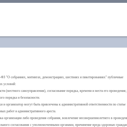
4-ФЗ "О собраниях, митингах, демонстрациях, шествиях и пикетированиях" публичные
ых условий:
ти (местного самоуправления), согласование порядка, времени и места его проведения;
го порядка и безопасности.
и и организатор могут быть привлечены к административной ответственности по статье
ных работ и административного ареста.
дка организации либо проведения собрания, вовлечение несовершеннолетнего в проведен
ельного согласования с уполномоченными органами, причинение вреда здоровью граждан