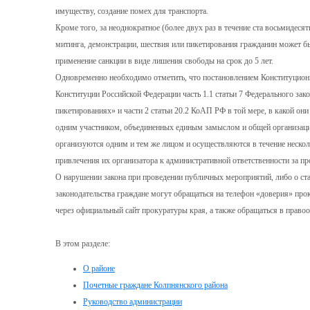
имуществу, создание помех для транспорта.
Кроме того, за неоднократное (более двух раз в течение ста восьмидес
митинга, демонстрации, шествия или пикетирования гражданин может б
применение санкции в виде лишения свободы на срок до 5 лет.
Одновременно необходимо отметить, что постановлением Конституцион
Конституции Российской Федерации часть 1.1 статьи 7 Федерального зак
пикетированиях» и части 2 статьи 20.2 КоАП РФ в той мере, в какой о
одним участником, объединенных единым замыслом и общей организацие
организуются одним и тем же лицом и осуществляются в течение несколь
привлечения их организатора к административной ответственности за п
О нарушении закона при проведении публичных мероприятий, либо о ст
законодательства граждане могут обращаться на телефон «доверия» прок
через официальный сайт прокуратуры края, а также обращаться в право
В этом разделе:
О районе
Почетные граждане Колпнянского района
Руководство администрации