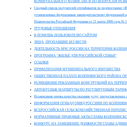
КОММУНАЛЬНОГО ХОЗЯЙСТВА И ПО ВОПРОСАМ РАЗВИ
Сводный список получателей сертификатов по подпрограмме «В
установленных федеральным законодательством» федеральной 
Правительства Российской Федерации от 21 марта 2006 года № 
ТРУДОВЫЕ ОТНОШЕНИЯ
В ПОМОЩЬ ПОЛЬЗОВАТЕЛЮ САЙТОМ
ЛИЦА, ПРОПАВШИЕ БЕЗ ВЕСТИ
ДЕЯТЕЛЬНОСТЬ МЧС РОССИИ НА ТЕРРИТОРИИ КОЛПН
ПРОГРАММА "ЖИЛЬЁ ДЛЯ РОССИЙСКОЙ СЕМЬИ"
ССЫЛКИ
ПРИВАТИЗАЦИЯ МУНИЦИПАЛЬНОГО ИМУЩЕСТВА
ОБЩЕСТВЕННАЯ ПАЛАТА КОЛПНЯНСКОГО РАЙОНА ОР
РАЗМЕЩЕНИЕ РЕКЛАМНЫХ КОНСТРУКЦИЙ НА ТЕРРИТ
АВТОБУСНЫЕ МАРШРУТЫ ПО РЕГУЛИРУЕМЫМ ТАРИФ
Независимая оценка качества оказания услуг, предоставляемых 
ИНФОРМАЦИЯ ОГИБДД ОМВД РОССИИИ ПО КОЛПНЯН
ВСЕРОССИЙСКАЯ СЕЛЬСКОХОЗЯЙСТВЕННАЯ ПЕРЕПИСЬ
НОРМАТИВНЫЕ ПРАВОВЫЕ АКТЫ ГЛАВЫ КОЛПНЯНСКО
КОНКУРС НА ЗАМЕЩЕНИЕ ДОЛЖНОСТИ ГЛАВЫ АДМИ