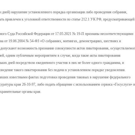
яти дней) нарушение установленного порядка организации либо проведения собрания,
ыть привлечен к уголовной ответственности по статье 212.1 УК РФ, предусматривающей
ного Суда Российской Федерации от 17.05.2021 № 19-П признаны несоответствующими
она от 19.06.2004 № 54-ФЗ «О собраниях, митингах, демонстрациях, шествиях и
ни допускают возможность признания совокупности актов пикетирования, осуществляемо
й, одним публичным мероприятием в случае, когда такие акты пикетирования
ких дней посредством ежедневного участия в них не более одного гражданина, и
роведение такого пикетирования без подачи в установленном порядке уведомления.
авших известными фактах подготовки проведения таковых в нарушение федерального
уратуры края 26-10-97, либо подать обращение с использованием сервиса «Госуслуги» и
охранительные органы края.