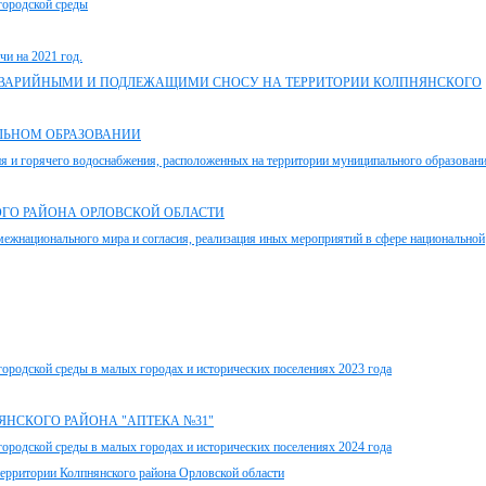
городской среды
чи на 2021 год.
АВАРИЙНЫМИ И ПОДЛЕЖАЩИМИ СНОСУ НА ТЕРРИТОРИИ КОЛПНЯНСКОГО
ЛЬНОМ ОБРАЗОВАНИИ
я и горячего водоснабжения, расположенных на территории муниципального образован
ГО РАЙОНА ОРЛОВСКОЙ ОБЛАСТИ
ежнационального мира и согласия, реализация иных мероприятий в сфере национальной
ородской среды в малых городах и исторических поселениях 2023 года
НСКОГО РАЙОНА "АПТЕКА №31"
ородской среды в малых городах и исторических поселениях 2024 года
ерритории Колпнянского района Орловской области