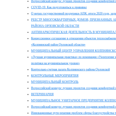
Всероссийский конкурс лучших проектов создания комфортной 
COVID-19. Как подготовиться к прививке
О мерах государственной поддержки АПК: итоги 2020 года, зада
РЕЕСТР МНОГОКВАРТИРНЫХ ДОМОВ, ПРИЗНАННЫХ 
РАЙОНА ОРЛОВСКОЙ ОБЛАСТИ
АНТИНАРКОТИЧЕСКАЯ ДЕЯТЕЛЬНОСТЬ В МУНИЦИПА
Концессионное соглашение в отношении объектов теплоснабжени
«Колпнянский район Орловской области»
МУНИЦИПАЛЬНЫЙ ЦЕНТР УПРАВЛЕНИЯ КОЛПНЯНСКО
«Лучшая муниципальная практика» по номинации «Укрепление м
политики на муниципальном уровне»
Контрольно-счетная палата Колпнянского района Орловской
КОНТРОЛЬНЫЕ МЕРОПРИЯТИЯ
МУНИЦИПАЛЬНЫЙ КОНТРОЛЬ
Всероссийский конкурс лучших проектов создания комфортной г
ВЕТЕРИНАРИЯ
МУНИЦИПАЛЬНОЕ УНИТАРНОЕ ПРЕДПРИЯТИЕ КОЛПНЯ
Всероссийский конкурс лучших проектов создания комфортной г
Инновационные пути решения проблем сферы благоустройства т