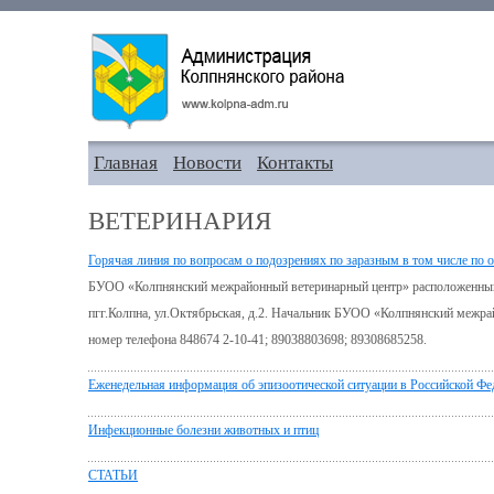
Главная
Новости
Контакты
ВЕТЕРИНАРИЯ
Горячая линия по вопросам о подозрениях по заразным в том числе по
БУОО «Колпнянский межрайонный ветеринарный центр» расположенный п
пгг.Колпна, ул.Октябрьская, д.2. Начальник БУОО «Колпнянский межра
номер телефона 848674 2-10-41; 89038803698; 89308685258.
Еженедельная информация об эпизоотической ситуации в Российской Фе
Инфекционные болезни животных и птиц
СТАТЬИ