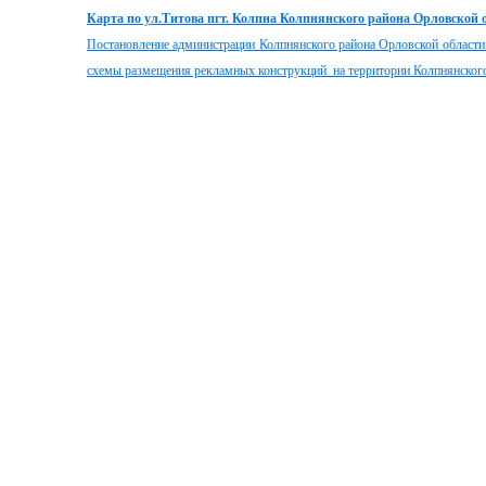
Карта по ул.Титова пгт. Колпна Колпнянского района Орловской 
Постановление администрации Колпнянского района Орловской области
схемы размещения рекламных конструкций на территории Колпнянского