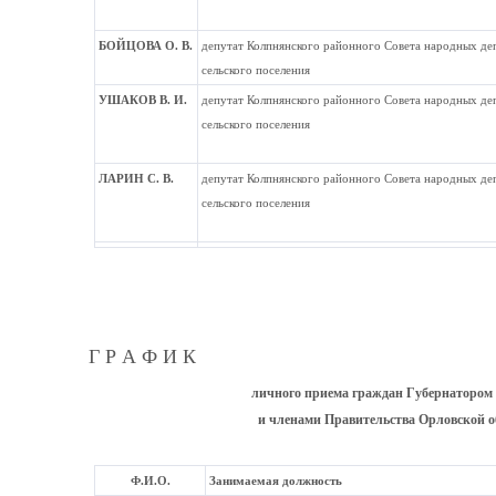
БОЙЦОВА О. В.
депутат Колпнянского районного Совета народных деп
сельского поселения
УШАКОВ В. И.
депутат Колпнянского районного Совета народных деп
сельского поселения
ЛАРИН С. В.
депутат Колпнянского районного Совета народных деп
сельского поселения
Г Р А Ф И К
личного приема граждан Губернатором
и членами Правительства Орловской об
Ф.И.О.
Занимаемая должность