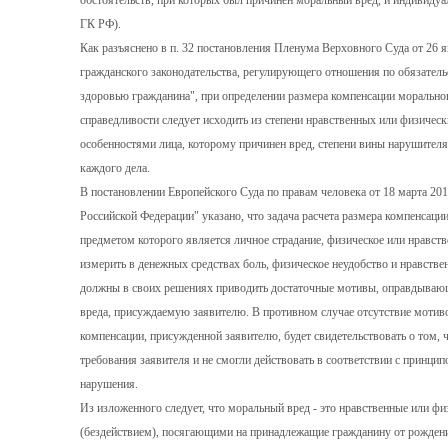
обстоятельств, при которых был причинен моральный вред, и индивидуал
ГК РФ).
Как разъяснено в п. 32 постановления Пленума Верховного Суда от 26 я
гражданского законодательства, регулирующего отношения по обязатель
здоровью гражданина", при определении размера компенсации моральног
справедливости следует исходить из степени нравственных или физичес
особенностями лица, которому причинен вред, степени вины нарушител
каждого дела.
В постановлении Европейского Суда по правам человека от 18 марта 20
Российской Федерации" указано, что задача расчета размера компенсации
предметом которого является личное страдание, физическое или нравст
измерить в денежных средствах боль, физическое неудобство и нравствен
должны в своих решениях приводить достаточные мотивы, оправдываю
вреда, присуждаемую заявителю. В противном случае отсутствие мотив
компенсации, присужденной заявителю, будет свидетельствовать о том,
требования заявителя и не смогли действовать в соответствии с принци
нарушения.
Из изложенного следует, что моральный вред - это нравственные или ф
(бездействием), посягающими на принадлежащие гражданину от рождения