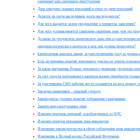
совершает или совершило преступление
Дача заведомо ложных показаний и отказ от дачи показаний
Делятся ли среди наследников долги наследодателя?
Для чего выдается талон-уведомление о принятом заявлении?
Для чего устанавливается санитарно-защитная зона, чем это пре
Должны ли уведомлять проверяемое лицо при осуществлении вн
эпидемиологического контроля и кем она должна проводится?
Ежемесячная выплата лицам, осуществляющим уход за детьми-
Есть ли причины изъятия земельного участка из земель сельскох
За какие нарушения Правил дорожного движения увеличена отве
За счет средств материнского капитала можно приобрести толь
За участниками СВО рабочие места сохранятся на весь период 
Закладка наркотиков – опасный «доход»
Законодатель уточнил понятие «обращение гражданина»
Защита интеллектуальных прав
Изменен перечень операций, освобождаемых от НДС
Изменен порядок признания лица инвалидом
Изменение законодательства в сфере соблюдения прав инвалидо
Изменения в Водный кодекс Российской Федерации