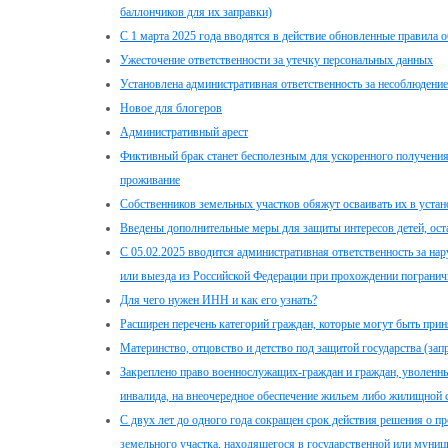
баллончиков для их заправки)
С 1 марта 2025 года вводятся в действие обновленные правила 
Ужесточение ответственности за утечку персональных данных
Установлена административная ответственность за несоблюден
Новое для блогеров
Административный арест
Фиктивный брак станет бесполезным для ускоренного получени
проживание
Собственников земельных участков обяжут осваивать их в уста
Введены дополнительные меры для защиты интересов детей, ост
С 05.02.2025 вводится административная ответственность за н
или выезда из Российской Федерации при прохождении погранич
Для чего нужен ИНН и как его узнать?
Расширен перечень категорий граждан, которые могут быть при
Материнство, отцовство и детство под защитой государства (зап
Закреплено право военнослужащих-граждан и граждан, уволенн
инвалида, на внеочередное обеспечение жильем либо жилищной 
С двух лет до одного года сокращен срок действия решения о п
земельного участка, находящегося в государственной или муниц