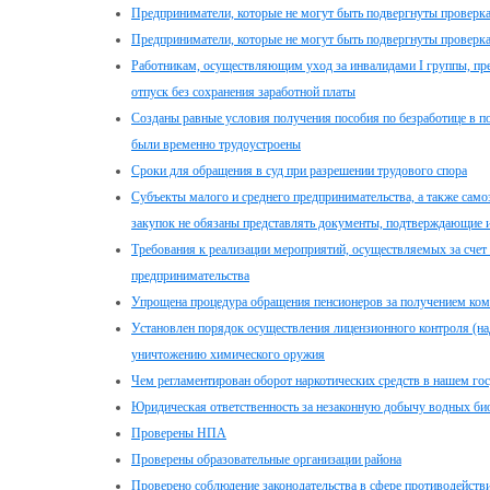
Предприниматели, которые не могут быть подвергнуты проверк
Предприниматели, которые не могут быть подвергнуты проверк
Работникам, осуществляющим уход за инвалидами I группы, пр
отпуск без сохранения заработной платы
Созданы равные условия получения пособия по безработице в п
были временно трудоустроены
Сроки для обращения в суд при разрешении трудового спора
Субъекты малого и среднего предпринимательства, а также само
закупок не обязаны представлять документы, подтверждающие и
Требования к реализации мероприятий, осуществляемых за счет 
предпринимательства
Упрощена процедура обращения пенсионеров за получением комп
Установлен порядок осуществления лицензионного контроля (на
уничтожению химического оружия
Чем регламентирован оборот наркотических средств в нашем гос
Юридическая ответственность за незаконную добычу водных би
Проверены НПА
Проверены образовательные организации района
Проверено соблюдение законодательства в сфере противодейств