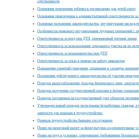
собственности
Основания помещения ребенка в организацию для детей-сирот
Основания привлечения к административной ответственности за
Основные положения законодательства, регулирующие наследст
Особенности правового регулирования трудовых отношений с ли
Ответственность за вред при ДТП, причиненный третьим лицам
Ответственность за использование земельного участка не по це
Ответственность за мошенничества при ДТП
Ответственность за отказ в приеме на работу инвалидов
Повышение гарантий гражданам, попавшим в сложную жизненн
Положения действующего законодательства об участии прокуро
Порядок налогообложения доходов физического лица, зарегист
Порядок получения государственной помощи в форме социально
Порядок постановки на государственный учет объектов негатив
Утвержден новый порядок регистрации безработных граждан, а 
занятости для помощи в трудоустройстве.
Правила трудоустройства бывших госслужащих
Право на налоговый вычет за физкультурно-оздоровительные ус
Право на труд в условиях, отвечающих требованиям безопаснос