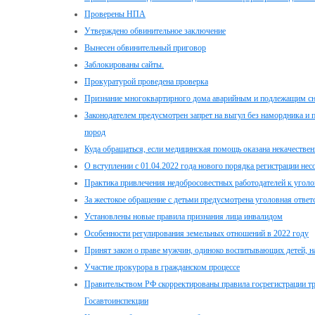
Проверены НПА
Утверждено обвинительное заключение
Вынесен обвинительный приговор
Заблокированы сайты.
Прокуратурой проведена проверка
Признание многоквартирного дома аварийным и подлежащим с
Законодателем предусмотрен запрет на выгул без намордника и 
пород
Куда обращаться, если медицинская помощь оказана некачестве
О вступлении с 01.04.2022 года нового порядка регистрации не
Практика привлечения недобросовестных работодателей к уголо
За жестокое обращение с детьми предусмотрена уголовная ответ
Установлены новые правила признания лица инвалидом
Особенности регулирования земельных отношений в 2022 году
Принят закон о праве мужчин, одиноко воспитывающих детей, 
Участие прокурора в гражданском процессе
Правительством РФ скорректированы правила госрегистрации тр
Госавтоинспекции