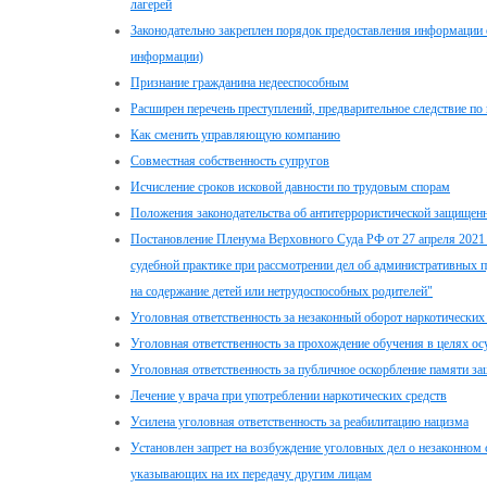
лагерей
Законодательно закреплен порядок предоставления информации
информации)
Признание гражданина недееспособным
Расширен перечень преступлений, предварительное следствие п
Как сменить управляющую компанию
Совместная собственность супругов
Исчисление сроков исковой давности по трудовым спорам
Положения законодательства об антитеррористической защищен
Постановление Пленума Верховного Суда РФ от 27 апреля 2021 
судебной практике при рассмотрении дел об административных п
на содержание детей или нетрудоспособных родителей"
Уголовная ответственность за незаконный оборот наркотических
Уголовная ответственность за прохождение обучения в целях ос
Уголовная ответственность за публичное оскорбление памяти з
Лечение у врача при употреблении наркотических средств
Усилена уголовная ответственность за реабилитацию нацизма
Установлен запрет на возбуждение уголовных дел о незаконном 
указывающих на их передачу другим лицам