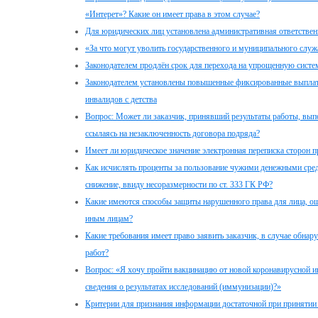
«Интерет»? Какие он имеет права в этом случае?
Для юридических лиц установлена административная ответственн
«За что могут уволить государственного и муниципального служ
Законодателем продлён срок для перехода на упрощенную сист
Законодателем установлены повышенные фиксированные выплат
инвалидов с детства
Вопрос: Может ли заказчик, принявший результаты работы, вып
ссылаясь на незаключенность договора подряда?
Имеет ли юридическое значение электронная переписка сторон 
Как исчислять проценты за пользование чужими денежными сред
снижение, ввиду несоразмерности по ст. 333 ГК РФ?
Какие имеются способы защиты нарушенного права для лица, о
иным лицам?
Какие требования имеет право заявить заказчик, в случае обна
работ?
Вопрос: «Я хочу пройти вакцинацию от новой коронавирусной и
сведения о результатах исследований (иммунизации)?»
Критерии для признания информации достаточной при принятии 