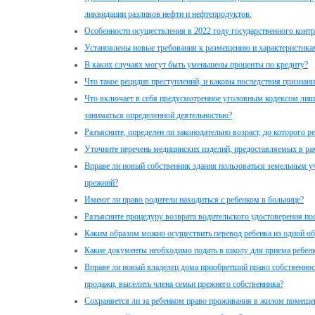
ликвидации разливов нефти и нефтепродуктов.
Особенности осуществления в 2022 году государственного контр
Установлены новые требования к размещению и характеристика
В каких случаях могут быть уменьшены проценты по кредиту?
Что такое рецидив преступлений, и каковы последствия признан
Что включает в себя предусмотренное уголовным кодексом лиш
заниматься определенной деятельностью?
Разъясните, определен ли законодательно возраст, до которого р
Уточните перечень медицинских изделий, предоставляемых в ра
Вправе ли новый собственник здания пользоваться земельным уч
прежний?
Имеют ли право родители находиться с ребенком в больнице?
Разъясните процедуру возврата водительского удостоверения по
Каким образом можно осуществить перевод ребенка из одной об
Какие документы необходимо подать в школу для приема ребенка 
Вправе ли новый владелец дома приобретший право собственност
продажи, выселить члена семьи прежнего собственника?
Сохраняется ли за ребенком право проживания в жилом помещени