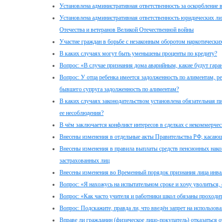
Установлена административная ответственность за оскорбление
Установлена административная ответственность юридических ли
Отечества и ветеранов Великой Отечественной войны
Участие граждан в борьбе с незаконным оборотом наркотически
В каких случаях могут быть уменьшены проценты по кредиту?
Вопрос: «В случае признания дома аварийным, какие будут гара
Вопрос: У отца ребенка имеется задолженность по алиментам, ре
бывшего супруга задолженность по алиментам?
В каких случаях законодательством установлена обязательная п
ее несоблюдения?
В чём заключается конфликт интересов в сделках с некоммерчес
Внесены изменения в отдельные акты Правительства РФ, касаю
Внесены изменения в правила выплаты средств пенсионных на
застрахованных лиц
Внесены изменения во Временный порядок признания лица инв
Вопрос: «Я нахожусь на испытательном сроке и хочу уволиться, 
Вопрос: «Как часто учителя и работники школ обязаны проходи
Вопрос: Подскажите, правда ли, что введён запрет на использова
Вправе ли гражданин (физическое лицо-покупатель) отказаться о