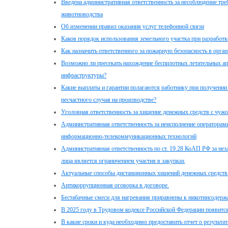
Введена административная ответственность за несоблюдение т
животноводства
Об изменении правил оказания услуг телефонной связи
Каков порядок использования земельного участка при разработк
Как назначить ответственного за пожарную безопасность в орга
Возможно ли пресекать нахождение беспилотных летательных ап
инфраструктуры?
Какие выплаты и гарантии полагаются работнику при получении
несчастного случая на производстве?
Уголовная ответственность за хищение денежных средств с чужо
Административная ответственность за неисполнение операторами
информационно-телекоммуникационных технологий
Административная ответственность по ст. 19.28 КоАП РФ за не
лица является ограничением участия в закупках
Актуальные способы дистанционных хищений денежных средств
Антикоррупционная оговорка в договоре.
Бестабачные смеси для нагревания приравнены к никотинсодер
В 2025 году в Трудовом кодексе Российской Федерации появится
В какие сроки и куда необходимо предоставить отчет о результа