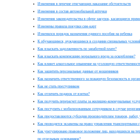
Изменения в перечне отягчающих наказание обстоятельств
Изменения в состав автомобильной аптечки
Изменения законодательства в сфере закупок, касающиеся прим
Изменены правила покупки сим-карт
Изменился порядок назначения единого пособия на ребенка
К обучающимся, нуждающимся в создании специальных условий
Как взыскать задолженность по заработной плате?
Как взыскать компенсацию морального вреда за оскорбление?
Как влияет алкогольное опьянение на уголовную ответственност
Как защитить персональные данные от мошенников
Как назначить ответственного за пожарную безопасность в орга
Как не стать преступником
Как отличить подарок от взятки?
Как получить перерасчет платы за жилищно-коммунальные услуг
Как поступить с мобилизованным сотрудником в случае реорган
Как предоставляются субсидии производителям товаров, работ, 
Как проводятся экзамены на право управления транспортными с
Как урегулировано правовое положение лиц, находящихся на те
по отдельным основаниям?