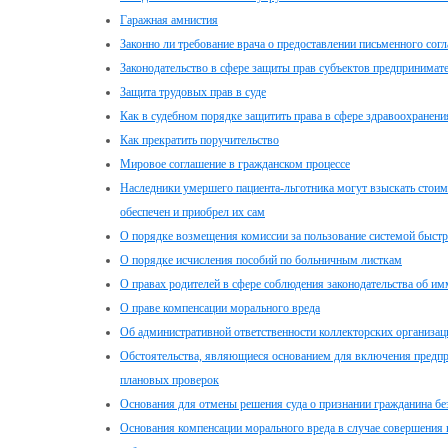
Гаражная амнистия
Законно ли требование врача о предоставлении письменного сог
Законодательство в сфере защиты прав субъектов предпринимате
Защита трудовых прав в суде
Как в судебном порядке защитить права в сфере здравоохранени
Как прекратить поручительство
Мировое соглашение в гражданском процессе
Наследники умершего пациента-льготника могут взыскать стоим
обеспечен и приобрел их сам
О порядке возмещения комиссии за пользование системой быст
О порядке исчисления пособий по больничным листкам
О правах родителей в сфере соблюдения законодательства об 
О праве компенсации морального вреда
Об административной ответственности коллекторских организац
Обстоятельства, являющиеся основанием для включения предпр
плановых проверок
Основания для отмены решения суда о признании гражданина б
Основания компенсации морального вреда в случае совершения 