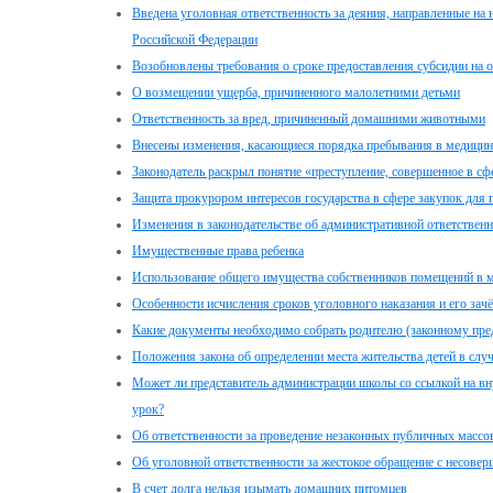
Введена уголовная ответственность за деяния, направленные на
Российской Федерации
Возобновлены требования о сроке предоставления субсидии на 
О возмещении ущерба, причиненного малолетними детьми
Ответственность за вред, причиненный домашними животными
Внесены изменения, касающиеся порядка пребывания в медицинс
Законодатель раскрыл понятие «преступление, совершенное в сф
Защита прокурором интересов государства в сфере закупок для
Изменения в законодательстве об административной ответственн
Имущественные права ребенка
Использование общего имущества собственников помещений в 
Особенности исчисления сроков уголовного наказания и его за
Какие документы необходимо собрать родителю (законному пред
Положения закона об определении места жительства детей в случ
Может ли представитель администрации школы со ссылкой на вн
урок?
Об ответственности за проведение незаконных публичных масс
Об уголовной ответственности за жестокое обращение с несове
В счет долга нельзя изымать домашних питомцев