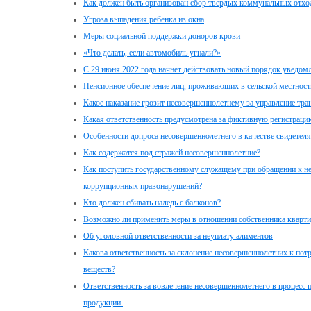
Как должен быть организован сбор твердых коммунальных отхо
Угроза выпадения ребенка из окна
Меры социальной поддержки доноров крови
«Что делать, если автомобиль угнали?»
С 29 июня 2022 года начнет действовать новый порядок уведо
Пенсионное обеспечение лиц, проживающих в сельской местност
Какое наказание грозит несовершеннолетнему за управление тр
Какая ответственность предусмотрена за фиктивную регистраци
Особенности допроса несовершеннолетнего в качестве свидетел
Как содержатся под стражей несовершеннолетние?
Как поступить государственному служащему при обращении к не
коррупционных правонарушений?
Кто должен сбивать наледь с балконов?
Возможно ли применить меры в отношении собственника кварт
Об уголовной ответственности за неуплату алиментов
Какова ответственность за склонение несовершеннолетних к по
веществ?
Ответственность за вовлечение несовершеннолетнего в процесс 
продукции.