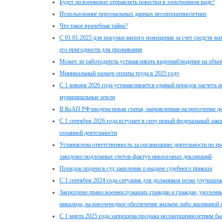
Будет ли военкомат отправлять повестки в электронном виде?
Использование персональных данных несовершеннолетних
Что такое врачебная тайна?
С 01.01.2025 для покупки жилого помещения за счет средств ма
его пригодности для проживания
Может ли работодатель устанавливать видеонаблюдение на объе
Минимальный размер оплаты труда в 2025 году
С 1 января 2026 года устанавливается единый порядок расчета а
муниципальные земли
В КоАП РФ введена новая статья, направленная на пресечение 
С 1 сентября 2026 года вступает в силу новый федеральный зак
охранной деятельности
Установлена ответственность за организацию деятельности по п
заведомо подложных счетов-фактур иналоговых деклараций
Порядок подачи в суд заявления о выдаче судебного приказа
С 1 сентября 2024 года ситуация для должников резко улучшила
Закреплено право военнослужащих-граждан и граждан, уволенн
инвалида, на внеочередное обеспечение жильем либо жилищной 
С 1 марта 2025 года запрещена продажа несовершеннолетним быт