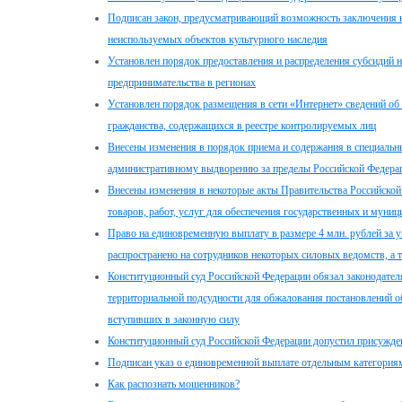
Подписан закон, предусматривающий возможность заключения 
неиспользуемых объектов культурного наследия
Установлен порядок предоставления и распределения субсидий н
предпринимательства в регионах
Установлен порядок размещения в сети «Интернет» сведений об
гражданства, содержащихся в реестре контролируемых лиц
Внесены изменения в порядок приема и содержания в специал
административному выдворению за пределы Российской Федера
Внесены изменения в некоторые акты Правительства Российской
товаров, работ, услуг для обеспечения государственных и муни
Право на единовременную выплату в размере 4 млн. рублей за у
распространено на сотрудников некоторых силовых ведомств, а
Конституционный суд Российской Федерации обязал законодателя
территориальной подсудности для обжалования постановлений 
вступивших в законную силу
Конституционный суд Российской Федерации допустил присужден
Подписан указ о единовременной выплате отдельным категориям
Как распознать мошенников?