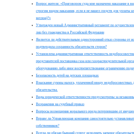
Вопрос жителя: «Приговором суда мне назначено наказание в ви
строгим видом наказания, если я не нашел средств для уплаты 
месяца)?»
Утвержден новый Административный регламент по осуществлен
лиц без гражданства в Российской Федерации
Является ли действительным односторонний отказ стороны от и
подтвердила сохранность обязательств сторон?
Установлена административная ответственность недобросовестны
представителей поставщика газа или газораспределительной ор
оборудованию либо иное воспрепятствование ограничению подач
Безопасность детей на детских площадках
Взыскание суммы налога, уплаченной ввиду недобросовестных д
обязательства.
Виды юридической ответственности предусмотрены за незаконн
Возражения на судебный приказ
Вопросы возмещения морального вреда потерпевшим от имущес
Вправе ли Управляющая компания самостоятельно устанавливать
собственников?
Всегда ли обязан бывший супруг исполнить заемное обязательств