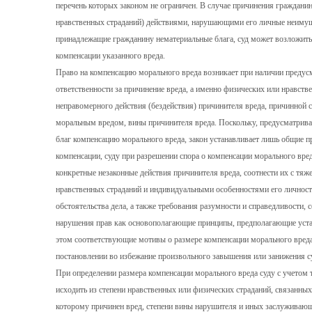
перечень которых законом не ограничен. В случае причинения граждани
нравственных страданий) действиями, нарушающими его личные неиму
принадлежащие гражданину нематериальные блага, суд может возложить
компенсации указанного вреда.
Право на компенсацию морального вреда возникает при наличии предус
ответственности за причинение вреда, а именно физических или нравств
неправомерного действия (бездействия) причинителя вреда, причинной
моральным вредом, вины причинителя вреда. Поскольку, предусматрива
благ компенсацию морального вреда, закон устанавливает лишь общие п
компенсации, суду при разрешении спора о компенсации морального вре
конкретные незаконные действия причинителя вреда, соотнести их с т
нравственных страданий и индивидуальными особенностями его личност
обстоятельства дела, а также требования разумности и справедливости,
нарушения прав как основополагающие принципы, предполагающие устан
этом соответствующие мотивы о размере компенсации морального вред
постановлении во избежание произвольного завышения или занижения 
При определении размера компенсации морального вреда суду с учетом 
исходить из степени нравственных или физических страданий, связанны
которому причинен вред, степени вины нарушителя и иных заслуживающ