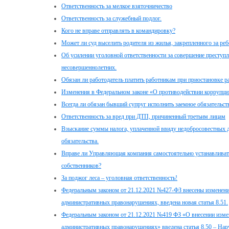
Ответственность за мелкое взяточничество
Ответственность за служебный подлог.
Кого не вправе отправлять в командировку?
Может ли суд выселить родителя из жилья, закрепленного за реб
Об усилении уголовной ответственности за совершение преступ
несовершеннолетних.
Обязан ли работодатель платить работникам при приостановке р
Изменения в Федеральном законе «О противодействии коррупци
Всегда ли обязан бывший супруг исполнить заемное обязательств
Ответственность за вред при ДТП, причиненный третьим лицам
Взыскание суммы налога, уплаченной ввиду недобросовестных д
обязательства.
Вправе ли Управляющая компания самостоятельно устанавливать
собственников?
За поджог леса – уголовная ответственность!
Федеральным законом от 21.12.2021 №427-ФЗ внесены изменени
административных правонарушениях, введена новая статья 8.51.
Федеральным законом от 21.12.2021 №419 ФЗ «О внесении изме
административных правонарушениях» введена статья 8.50 – На