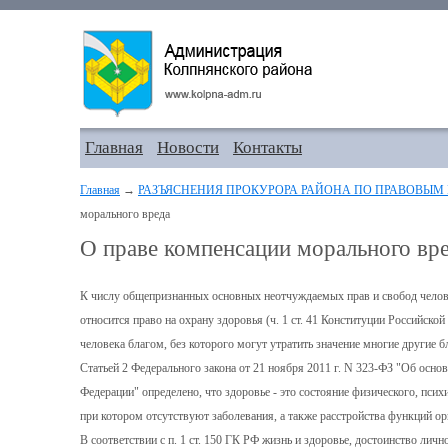
Главная
Новости
Контакты
Главная
→
РАЗЪЯСНЕНИЯ ПРОКУРОРА РАЙОНА ПО ПРАВОВЫМ
морального вреда
О праве компенсации морального вр
К числу общепризнанных основных неотчуждаемых прав и свобод челов
относится право на охрану здоровья (ч. 1 ст. 41 Конституции Российско
человека благом, без которого могут утратить значение многие другие бл
Статьей 2 Федерального закона от 21 ноября 2011 г. N 323-ФЗ "Об осно
Федерации" определено, что здоровье - это состояние физического, псих
при котором отсутствуют заболевания, а также расстройства функций ор
В соответствии с п. 1 ст. 150 ГК РФ жизнь и здоровье, достоинство личн