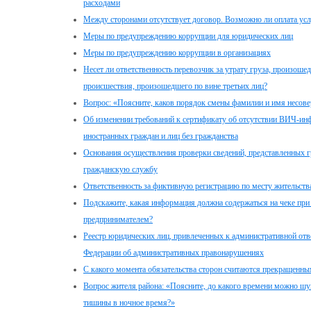
расходами
Между сторонами отсутствует договор. Возможно ли оплата усл
Меры по предупреждению коррупции для юридических лиц
Меры по предупреждению коррупции в организациях
Несет ли ответственность перевозчик за утрату груза, произош
происшествия, произошедшего по вине третьих лиц?
Вопрос: «Поясните, каков порядок смены фамилии и имя несов
Об изменении требований к сертификату об отсутствии ВИЧ-ин
иностранных граждан и лиц без гражданства
Основания осуществления проверки сведений, представленных 
гражданскую службу
Ответственность за фиктивную регистрацию по месту жительств
Подскажите, какая информация должна содержаться на чеке при
предпринимателем?
Реестр юридических лиц, привлеченных к административной отве
Федерации об административных правонарушениях
С какого момента обязательства сторон считаются прекращенны
Вопрос жителя района: «Поясните, до какого времени можно шум
тишины в ночное время?»