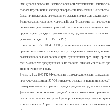
имя, деловая репутация, неприкосновенность частной жизни, неприкосно
свобода передвижения, свобода выбора места пребывания и жительства,
блага, принадлежащие гражданину от рождения или в силу закона, нео
Если гражданину причинен моральный вред (физические или нравствен
личные неимущественные права либо посягающими на принадлежащие гр
других случаях, предусмотренных законом, суд может возложить на на
указанного вреда (п. 1 ст. 151 ГК РФ).
Согласно пп. 1, 2 ст. 1064 ГК РФ, устанавливающей общие основания отв
причиненный личности или имуществу гражданина, а также вред, причи
возмещению в полном объеме лицом, причинившим вред. Лицо, причини
если докажет, что вред причинен не по его вине. Законом может быть п
вины причинителя вреда.
В силу п. 1 ст. 1099 ГК РФ основания и размер компенсации гражданин
предусмотренными гл. 59 "Обязательства вследствие причинения вреда" (
Размер компенсации морального вреда определяется судом в зависимос
физических и нравственных страданий, а также степени вины причинителя
основанием возмещения вреда. При определении размера компенсации 
и справедливости. Характер физических и нравственных страданий оцен