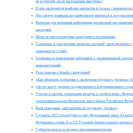
из родителей, после расторжения ими брака?
В чём заключается конфликт интересов в сделках с некоммерчес
Что следует понимать под конфликтом интересов в государстве
Критерии для признания информации достаточной при принятии 
расходами
Меры по предупреждению коррупции в организациях
Основания осуществления проверки сведений, представленных 
гражданскую службу
Особенности привлечения работников к дисциплинарной ответст
правонарушений
Роль граждан в борьбе с коррупцией
«Как оформить сообщение о заключении трудового договора с
«За что могут уволить государственного и муниципального служ
Участие в системе страхования вкладов в соответствии с Федер
страховании вкладов физических лиц в банках Российской Феде
Всем гражданам, работающим по трудовому договору
С 4 марта 2022 года вступил в силу Федеральный закон «О внес
Федерации и статьи 31 и 151 Уголовно-процессуального кодекса
Субъекты малого и среднего предпринимательства