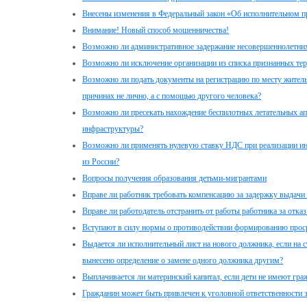
Внесены изменения в Федеральный закон «Об исполнительном п
Внимание! Новый способ мошенничества!
Возможно ли административное задержание несовершеннолетни
Возможно ли исключение организации из списка признанных те
Возможно ли подать документы на регистрацию по месту житель
причинах не лично, а с помощью другого человека?
Возможно ли пресекать нахождение беспилотных летательных ап
инфраструктуры?
Возможно ли применять нулевую ставку НДС при реализации и
из России?
Вопросы получения образования детьми-мигрантами
Вправе ли работник требовать компенсацию за задержку выдачи
Вправе ли работодатель отстранить от работы работника за отка
Вступают в силу нормы о противодействии формированию проср
Выдается ли исполнительный лист на нового должника, если на 
вынесено определение о замене одного должника другим?
Выплачивается ли материнский капитал, если дети не имеют гра
Гражданин может быть привлечен к уголовной ответственности за